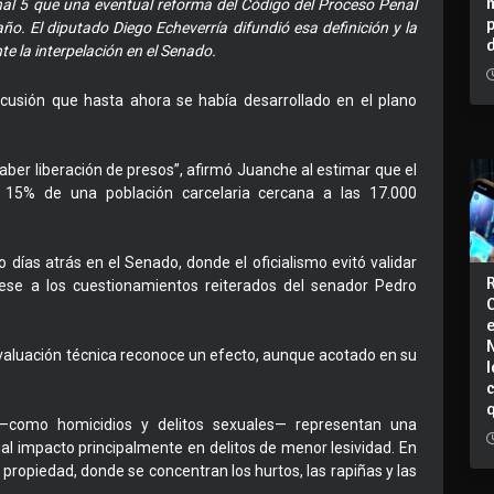
nal 5 que una eventual reforma del Código del Proceso Penal
ño. El diputado Diego Echeverría difundió esa definición y la
te la interpelación en el Senado.
scusión que hasta ahora se había desarrollado en el plano
ber liberación de presos”, afirmó Juanche al estimar que el
 15% de una población carcelaria cercana a las 17.000
o días atrás en el Senado, donde el oficialismo evitó validar
pese a los cuestionamientos reiterados del senador Pedro
evaluación técnica reconoce un efecto, aunque acotado en su
I
—como homicidios y delitos sexuales— representan una
ual impacto principalmente en delitos de menor lesividad. En
la propiedad, donde se concentran los hurtos, las rapiñas y las