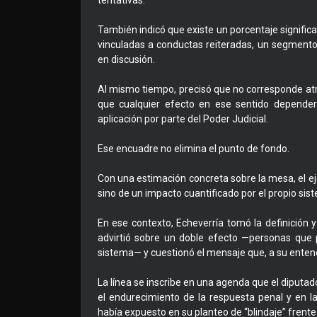
tentativas.
También indicó que existe un porcentaje signifi
vinculadas a conductas reiteradas, un segment
en discusión.
Al mismo tiempo, precisó que no corresponde atribu
que cualquier efecto en ese sentido depender
aplicación por parte del Poder Judicial.
Ese encuadre no elimina el punto de fondo.
Con una estimación concreta sobre la mesa, el eje
sino de un impacto cuantificado por el propio sis
En ese contexto, Echeverría tomó la definición y 
advirtió sobre un doble efecto —personas que p
sistema— y cuestionó el mensaje que, a su entende
La línea se inscribe en una agenda que el diputa
el endurecimiento de la respuesta penal y en la
había expuesto en su planteo de “blindaje” frente a