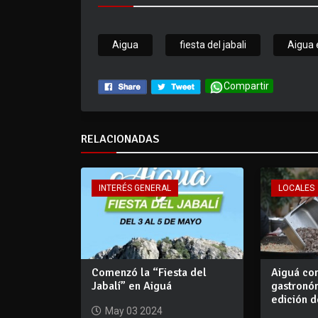
Aigua
fiesta del jabali
Aigua
Compartir
RELACIONADAS
INTERÉS GENERAL
LOCALES
Comenzó la “Fiesta del
Aiguá con
Jabalí” en Aiguá
gastronó
edición d
May 03 2024