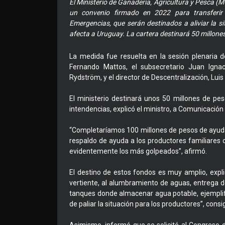
El Ministerio de Ganadería, Agricultura y Pesca (M
un convenio firmado en 2022 para transferir
Emergencias, que serán destinados a aliviar la si
afecta a Uruguay. La cartera destinará 50 millone
La medida fue resuelta en la sesión plenaria d
Fernando Mattos, el subsecretario Juan Ignaci
Rydström, y el director de Descentralización, Luis
El ministerio destinará unos 50 millones de pe
intendencias, explicó el ministro, a Comunicación 
“Completaríamos 100 millones de pesos de ayud
respaldo de ayuda a los productores familiares
evidentemente los más golpeados”, afirmó.
El destino de estos fondos es muy amplio, expl
vertiente, al alumbramiento de aguas, entrega 
tanques donde almacenar agua potable, ejemplifi
de paliar la situación para los productores”, consi