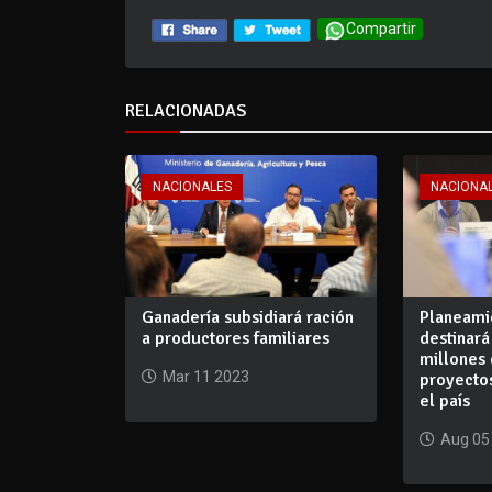
Compartir
RELACIONADAS
NACIONALES
NACIONA
Ganadería subsidiará ración
Planeami
a productores familiares
destinar
millones
Mar 11 2023
proyectos
el país
Aug 05