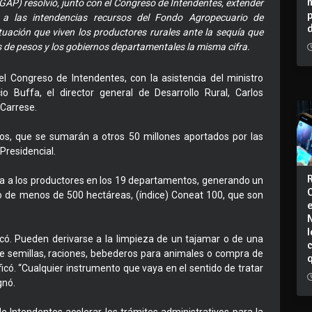
GAP) resolvió, junto con el Congreso de Intendentes, extender
 a las intendencias recursos del Fondo Agropecuario de
tuación que viven los productores rurales ante la sequía que
s de pesos y los gobiernos departamentales la misma cifra.
el Congreso de Intendentes, con la asistencia del ministro
o Buffa, el director general de Desarrollo Rural, Carlos
 Carrese.
sos, que se sumarán a otros 50 millones aportados por las
Presidencial.
a a los productores en los 19 departamentos, generando un
 o de menos de 500 hectáreas, (índice) Coneat 100, que son
I
icó. Pueden derivarse a la limpieza de un tajamar o de una
de semillas, raciones, bebederos para animales o compra de
có. “Cualquier instrumento que vaya en el sentido de tratar
gnó.