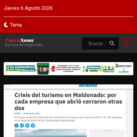
Jueves 6 Agosto 2026
Tema
Es hora de exigir más