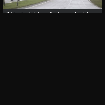
Maldonado activó el operativo de respuesta ante la a...
Aug 06 2026
REDES