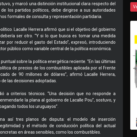
tuvo, y marcó una distinción institucional clara respecto del
V
 de los partidos políticos, debe dirigirse a sus autoridades
smos formales de consulta y representación partidaria.
ítico. Lacalle Herrera afirmó que si el objetivo del gobierno
 debería ser otro. “Y si lo que busca es tomar una medida
ar por reducir el gasto del Estado”, expresó, introduciendo
ector público como variable central de la política económica.
untual sobre la política energética reciente. “En las últimas
ítica de precios de los combustibles aplicada por el Frente
ficado de 90 millones de dólares”, afirmó Lacalle Herrera,
o de las decisiones adoptadas.
dió a criterios técnicos. “Una decisión que no responde a
enmendarle la plana al gobierno de Lacalle Pou”, sostuvo, y
 pagando todos los uruguayos”.
na así tres planos de disputa: el modelo de inserción
 legitimidad y el método de conducción política del actual
concretas en áreas sensibles, como los combustibles.