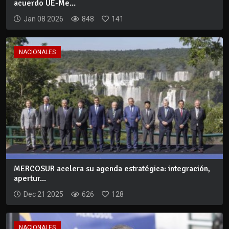
acuerdo UE-Me...
Jan 08 2026
848
141
NACIONALES
MERCOSUR acelera su agenda estratégica: integración,
apertur...
Dec 21 2025
626
128
NACIONALES