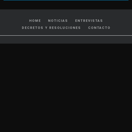
HOME
NOTICIAS
ENTREVISTAS
DECRETOS Y RESOLUCIONES
CONTACTO
CATEGORIAS
Policiales y Judiciales
Tránsito
Política
Locales
Nacionales
Interés General
Internacionales
Cultura y Espectáculos
Deportes
Salud
Farándula
Gremiales