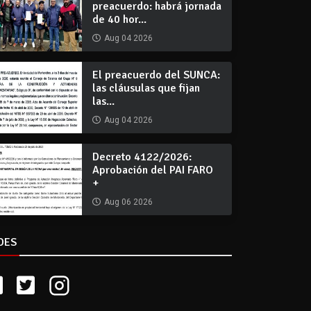
preacuerdo: habrá jornada
de 40 hor...
Aug 04 2026
El preacuerdo del SUNCA:
las cláusulas que fijan
las...
Aug 04 2026
Decreto 4122/2026:
Aprobación del PAI FARO
+
Aug 06 2026
DES