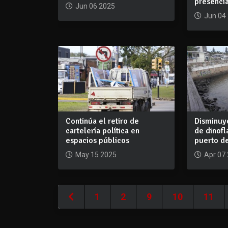
presenci
Jun 06 2025
Jun 04
Continúa el retiro de
Disminuy
cartelería política en
de dinofl
espacios públicos
puerto de
May 15 2025
Apr 07
1
2
9
10
11