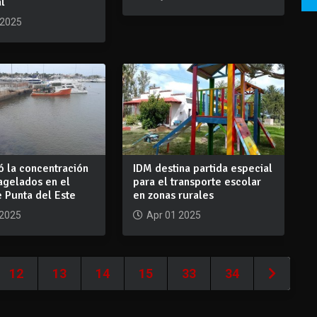
al
 2025
ó la concentración
IDM destina partida especial
agelados en el
para el transporte escolar
 Punta del Este
en zonas rurales
 2025
Apr 01 2025
12
13
14
15
33
34