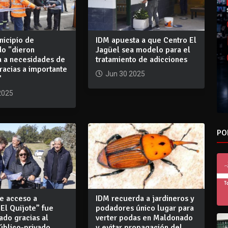
nicipio de
IDM apuesta a que Centro El
o "dieron
Jagüel sea modelo para el
a a necesidades de
tratamiento de adicciones
racias a importante
Jun 30 2025
"
2025
PO
e acceso a
IDM recuerda a jardineros y
El Quijote” fue
podadores único lugar para
ado gracias al
verter podas en Maldonado
úblico-privado
y evitar propagación del