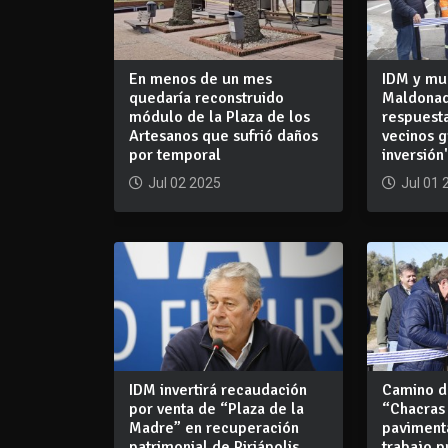
En menos de un mes
IDM y mu
quedaría reconstruido
Maldonad
módulo de la Plaza de los
respuest
Artesanos que sufrió daños
vecinos g
por temporal
inversión
Jul 02 2025
Jul 01 
IDM invertirá recaudación
Camino d
por venta de “Plaza de la
“Chacras 
Madre” en recuperación
paviment
patrimonial de Piriápolis
trabajo p