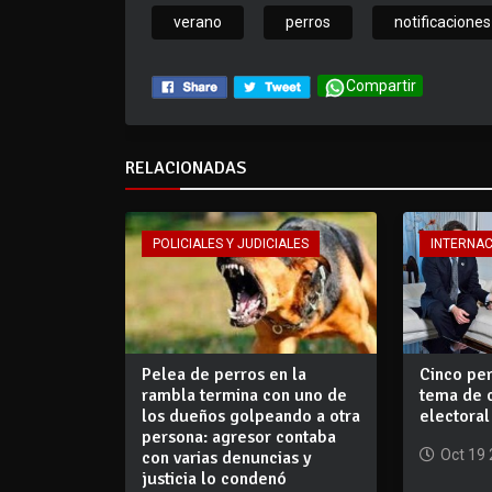
verano
perros
notificaciones
Compartir
RELACIONADAS
POLICIALES Y JUDICIALES
INTERNA
Pelea de perros en la
Cinco pe
rambla termina con uno de
tema de 
los dueños golpeando a otra
electoral
persona: agresor contaba
Oct 19
con varias denuncias y
justicia lo condenó