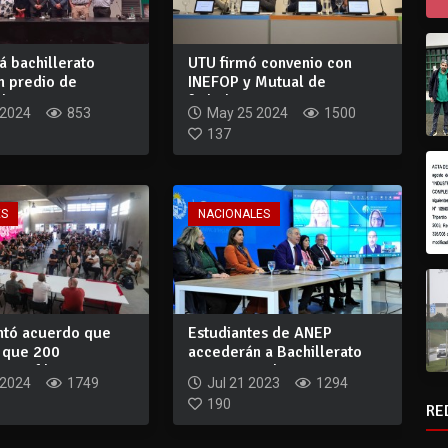
á bachillerato
UTU firmó convenio con
n predio de
INEFOP y Mutual de
de Vet...
futbolistas que pe...
 2024
853
May 25 2024
1500
137
ES
NACIONALES
ntó acuerdo que
Estudiantes de ANEP
á que 200
accederán a Bachillerato
es afili...
Internacional
 2024
1749
Jul 21 2023
1294
190
RE