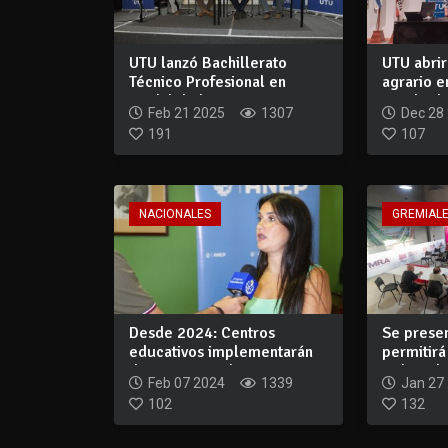
UTU lanzó Bachillerato
UTU abrir
Técnico Profesional en
agrario e
modalidad Tray...
Facultad 
Feb 21 2025
1307
Dec 28
191
107
NACIONALES
GREMIAL
Desde 2024: Centros
Se prese
educativos implementarán
permitir
diseño curricul...
trabajador
Feb 07 2024
1339
Jan 27
102
132