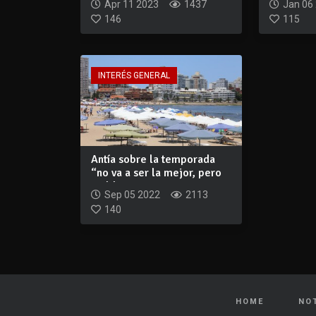
Apr 11 2023
1437
Jan 06
146
115
INTERÉS GENERAL
Antía sobre la temporada
“no va a ser la mejor, pero
Maldona...
Sep 05 2022
2113
140
HOME
NO