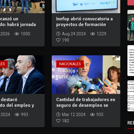
canzó un
Inefop abrió convocatoria a
do: habrá jornada
proyectos de formación
s, rein...
focalizad...
 2026
1000
Aug 24 2024
1229
190
LES
NACIONALES
 destacó
Cantidad de trabajadores en
nto del empleo y
seguro de desempleo se
ión del s...
redujo en...
 2024
993
Mar 12 2024
935
182
RE