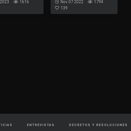
 2023
1616
Nov 07 2022
1794
139
TICIAS
ENTREVISTAS
DECRETOS Y RESOLUCIONES