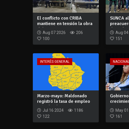
El conflicto con CRIBA
SUNCA al
mantiene en tensión la obra
preacuer
del Cipri...
de 40 hora
Aug 07 2026
206
Aug 04
100
151
INTERÉS GENERAL
NACIONA
Marzo-mayo: Maldonado
Gobierno
registró la tasa de empleo
crecimie
más alta de...
recuperac
Jul 16 2024
1186
May 01
122
161