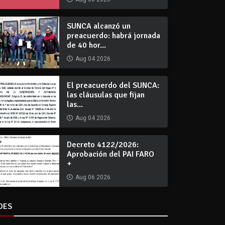
SUNCA alcanzó un
preacuerdo: habrá jornada
de 40 hor...
Aug 04 2026
El preacuerdo del SUNCA:
las cláusulas que fijan
las...
Aug 04 2026
Decreto 4122/2026:
Aprobación del PAI FARO
+
Aug 06 2026
DES