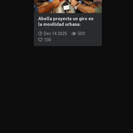
Abella proyecta un giro en
la movilidad urbana:
evalúan rest...
Dec 14 2025
503
100