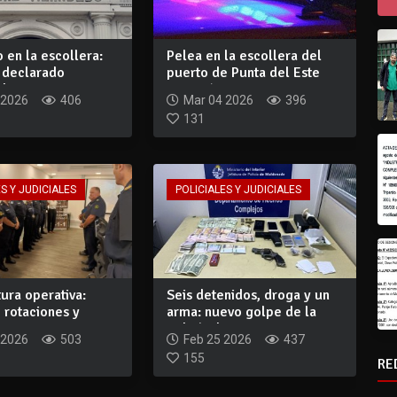
 en la escollera:
Pelea en la escollera del
e declarado
puerto de Punta del Este
le y...
terminó c...
 2026
406
Mar 04 2026
396
131
S Y JUDICIALES
POLICIALES Y JUDICIALES
ura operativa:
Seis detenidos, droga y un
 rotaciones y
arma: nuevo golpe de la
 man...
policía d...
 2026
503
Feb 25 2026
437
155
RE