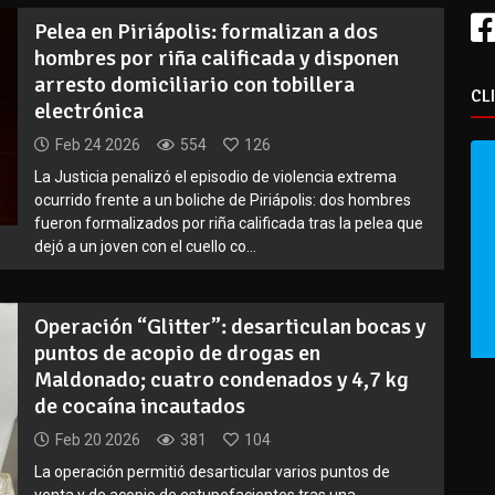
Pelea en Piriápolis: formalizan a dos
hombres por riña calificada y disponen
arresto domiciliario con tobillera
CL
electrónica
Feb 24 2026
554
126
La Justicia penalizó el episodio de violencia extrema
ocurrido frente a un boliche de Piriápolis: dos hombres
fueron formalizados por riña calificada tras la pelea que
dejó a un joven con el cuello co...
Operación “Glitter”: desarticulan bocas y
puntos de acopio de drogas en
Maldonado; cuatro condenados y 4,7 kg
de cocaína incautados
Feb 20 2026
381
104
La operación permitió desarticular varios puntos de
venta y de acopio de estupefacientes tras una