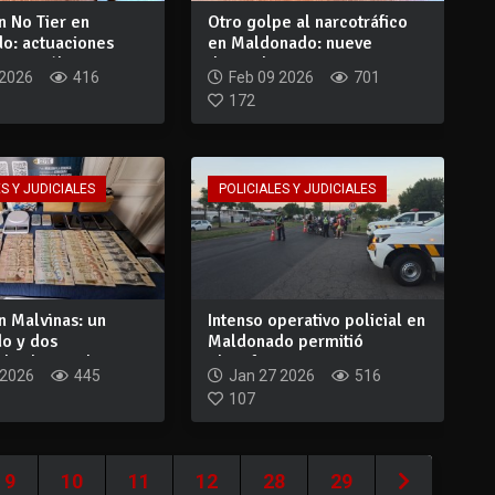
n No Tier en
Otro golpe al narcotráfico
o: actuaciones
en Maldonado: nueve
con múl...
detenidos y a...
 2026
416
Feb 09 2026
701
172
S Y JUDICIALES
POLICIALES Y JUDICIALES
n Malvinas: un
Intenso operativo policial en
o y dos
Maldonado permitió
dos luego de...
identificar...
 2026
445
Jan 27 2026
516
107
9
10
11
12
28
29