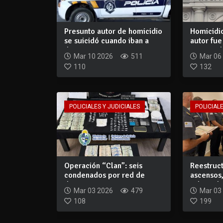
Presunto autor de homicidio
Homicidio
se suicidó cuando iban a
autor fu
detener...
inimputab
Mar 10 2026
511
Mar 06
110
132
POLICIALES Y JUDICIALES
POLICIALE
Operación “Clan”: seis
Reestruct
condenados por red de
ascensos,
drogas; incauta...
relevo de
Mar 03 2026
479
Mar 03
108
199