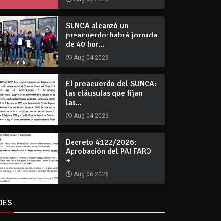
SUNCA alcanzó un
preacuerdo: habrá jornada
de 40 hor...
Aug 04 2026
El preacuerdo del SUNCA:
las cláusulas que fijan
las...
Aug 04 2026
Decreto 4122/2026:
Aprobación del PAI FARO
+
Aug 06 2026
DES