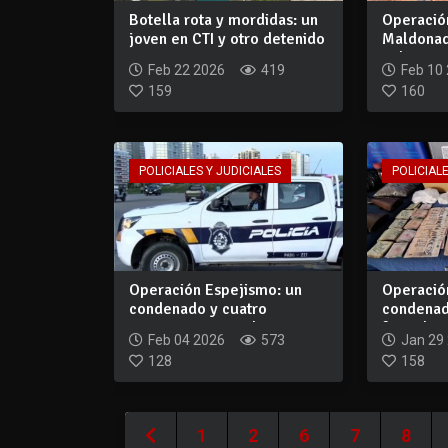
Botella rota y mordidas: un
Operació
joven en CTI y otro detenido
Maldonad
tra...
culminan 
Feb 22 2026
419
Feb 10
159
160
POLICIALES Y JUDICIALES
POLICIALE
Operación Espejismo: un
Operació
condenado y cuatro
condenad
personas con medi...
formaliza
Feb 04 2026
573
Jan 29
128
158
1
2
6
7
8