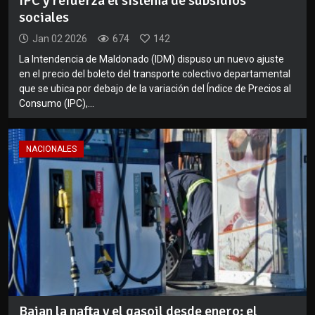
IPC y refuerza el sistema de subsidios
sociales
Jan 02 2026
674
142
La Intendencia de Maldonado (IDM) dispuso un nuevo ajuste
en el precio del boleto del transporte colectivo departamental
que se ubica por debajo de la variación del Índice de Precios al
Consumo (IPC),...
NACIONALES
Bajan la nafta y el gasoil desde enero: el