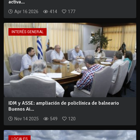
activa...
Apr 16 2026
414
177
INTERÉS GENERAL
IDM y ASSE: ampliación de policlínica de balneario
Buenos Ai...
Nov 14 2025
549
120
LOCALES