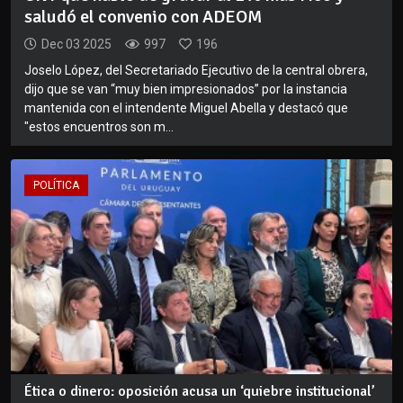
saludó el convenio con ADEOM
Dec 03 2025
997
196
Joselo López, del Secretariado Ejecutivo de la central obrera,
dijo que se van “muy bien impresionados” por la instancia
mantenida con el intendente Miguel Abella y destacó que
"estos encuentros son m...
POLÍTICA
Ética o dinero: oposición acusa un ‘quiebre institucional’