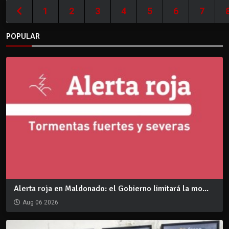
1
2
3
4
5
6
7
POPULAR
Alerta roja en Maldonado: el Gobierno limitará la mo...
Aug 06 2026