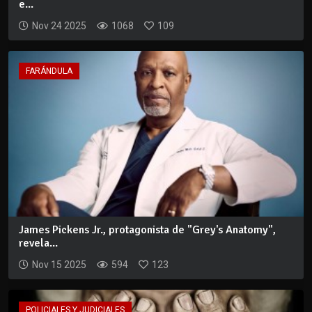
e...
Nov 24 2025
1068
109
FARÁNDULA
James Pickens Jr., protagonista de "Grey's Anatomy",
revela...
Nov 15 2025
594
123
POLICIALES Y JUDICIALES