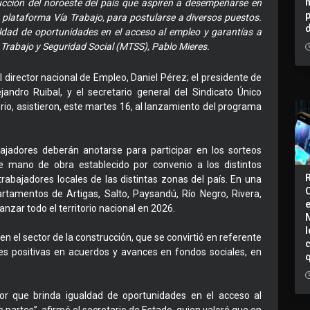
rucción del noroeste del país que aspiren a desempeñarse en
a plataforma Vía Trabajo, para postularse a diversos puestos.
ldad de oportunidades en el acceso al empleo y garantías a
de Trabajo y Seguridad Social (MTSS), Pablo Mieres.
l director nacional de Empleo, Daniel Pérez; el presidente de
andro Ruibal, y el secretario general del Sindicato Único
rio, asistieron, este martes 16, al lanzamiento del programa
jadores deberán anotarse para participar en los sorteos
e mano de obra establecido por convenio a los distintos
trabajadores locales de las distintas zonas del país. En una
rtamentos de Artigas, Salto, Paysandú, Río Negro, Rivera,
nzar todo el territorio nacional en 2026.
I
en el sector de la construcción, que se convirtió en referente
des positivas en acuerdos y avances en fondos sociales, en
or que brinda igualdad de oportunidades en el acceso al