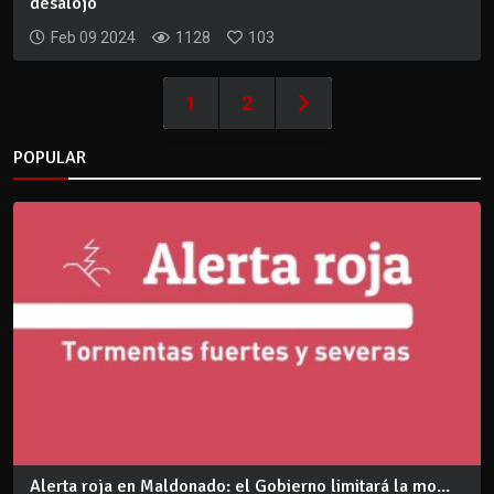
desalojo
Feb 09 2024
1128
103
1
2
POPULAR
Alerta roja en Maldonado: el Gobierno limitará la mo...