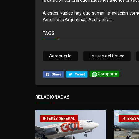
la aviación general que incluye los aviones privado
A estos vuelos hay que sumar la aviación comer
Aerolíneas Argentinas, Azul y otras.
TAGS
Aeropuerto
Laguna del Sauce
Compartir
RELACIONADAS
INTERÉS GENERAL
INTERÉS 