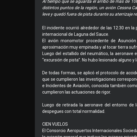
Al tiempo que se aguarda el arribo de más de 100
distintos puntos de la región, un avión Cessna 
leve y quedó fuera de pista durante su aterrizaje r
El incidente ocurrió alrededor de las 12:30 en la
internacional de Laguna del Sauce.
El avión monomotor procedente de Asunción 
aproximación muy empinada y al tocar tierra sufrió
Luego del estallido del neumático, la aeronave
“excursión de pista”. No hubo lesionado alguno y l
De todas formas, se aplicó el protocolo de acci
que se cumplieron las investigaciones correspon
e Incidentes de Aviación, conocida también como
cumplieron las actuaciones de rigor.
Luego de retirada la aeronave del entorno de la
despegues con total normalidad.
CIEN VUELOS
El Consorcio Aeropuertos Internacionales Socie