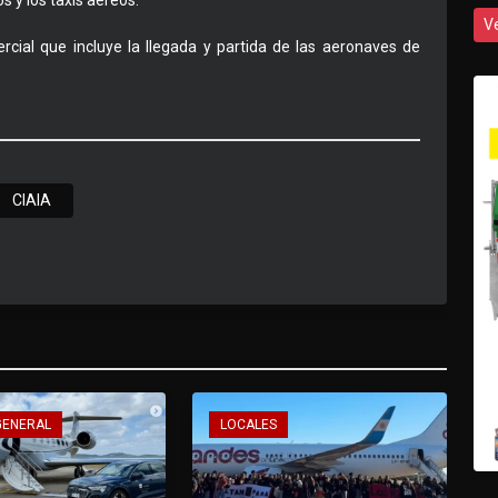
s y los taxis aéreos.
V
cial que incluye la llegada y partida de las aeronaves de
CIAIA
GENERAL
LOCALES