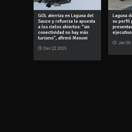
GOL aterriza en Laguna del
Laguna d
Sauce y refuerza la apuesta
su perfil
a los cielos abiertos: “sin
presentac
conectividad no hay más
ejecutiv
turismo”, afirmó Menoni
Jan 06
Dec 22 2025