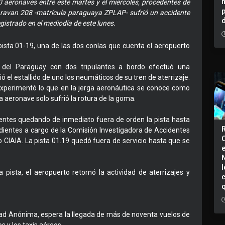
 aeronaves entre este martes y el miércoles, procedentes de
Caravan 208 -matrícula paraguaya ZPLAP- sufrió un accidente
egistrado en el mediodía de este lunes.
 pista 01-19, una de las dos conlas que cuenta el aeropuerto
del Paraguay con dos tripulantes a bordo efectuó una
 el estallido de uno los neumáticos de su tren de aterrizaje.
 experimentó lo que en la jerga aeronáutica se conoce como
a aeronave solo sufrió la rotura de la goma.
dentes quedando de inmediato fuera de orden la pista hasta
dientes a cargo de la Comisión Investigadora de Accidentes
 CIAIA. La pista 01.19 quedó fuera de servicio hasta que se
I
 pista, el aeropuerto retornó la actividad de aterrizajes y
dad Anónima, espera la llegada de más de noventa vuelos de