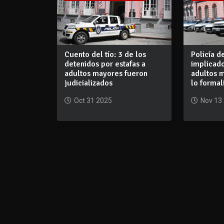
Cuento del tío: 3 de los
Policía d
detenidos por estafas a
implicado
adultos mayores fueron
adultos m
judicializados
lo formal
Oct 31 2025
Nov 13