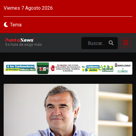
Viernes 7 Agosto 2026
Tema
Es hora de exigir más