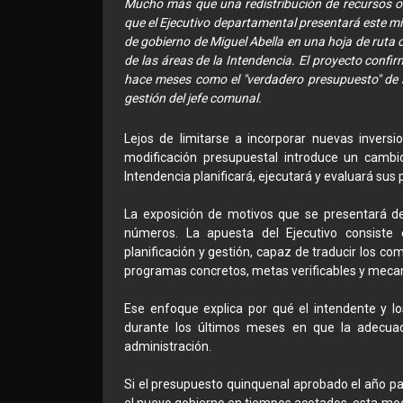
Mucho más que una redistribución de recursos o 
que el Ejecutivo departamental presentará este m
de gobierno de Miguel Abella en una hoja de ruta 
de las áreas de la Intendencia. El proyecto confir
hace meses como el "verdadero presupuesto" de l
gestión del jefe comunal.
Lejos de limitarse a incorporar nuevas invers
modificación presupuestal introduce un cambi
Intendencia planificará, ejecutará y evaluará sus p
La exposición de motivos que se presentará dej
números. La apuesta del Ejecutivo consiste
planificación y gestión, capaz de traducir los
programas concretos, metas verificables y mec
Ese enfoque explica por qué el intendente y lo
durante los últimos meses en que la adecuaci
administración.
Si el presupuesto quinquenal aprobado el año p