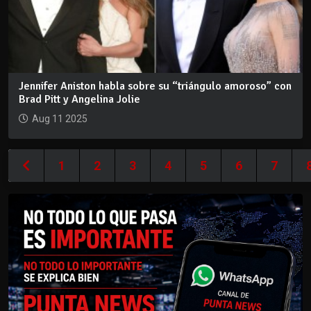
Jennifer Aniston habla sobre su “triángulo amoroso” con
Brad Pitt y Angelina Jolie
Aug 11 2025
1
2
3
4
5
6
7