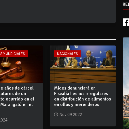
RE
S Y JUDICIALES
NACIONALES
ce años de cárcel
Mides denunciará en
autores de un
Fiscalía hechos irregulares
to ocurrido en el
en distribución de alimentos
’Marangatú en el
en ollas y merenderos
Nov 09 2022
2024