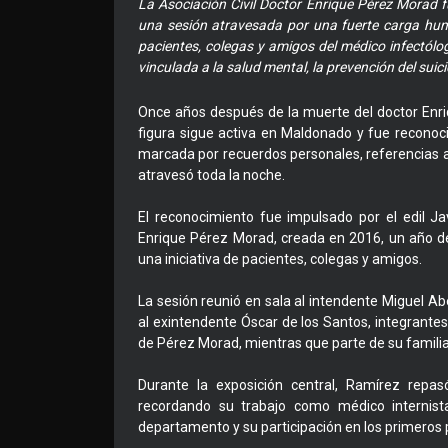
La Asociación Civil Doctor Enrique Pérez Morad
una sesión atravesada por una fuerte carga huma
pacientes, colegas y amigos del médico infectólog
vinculada a la salud mental, la prevención del suici
Once años después de la muerte del doctor Enriq
figura sigue activa en Maldonado y fue recono
marcada por recuerdos personales, referencias 
atravesó toda la noche.
El reconocimiento fue impulsado por el edil Jav
Enrique Pérez Morad, creada en 2016, un año des
una iniciativa de pacientes, colegas y amigos.
La sesión reunió en sala al intendente Miguel Abe
al exintendente Óscar de los Santos, integrantes 
de Pérez Morad, mientras que parte de su famili
Durante la exposición central, Ramírez repa
recordando su trabajo como médico internista
departamento y su participación en los primeros 