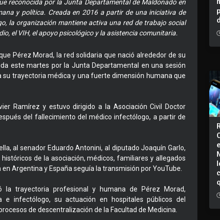
 fue reconocida por la Junta Departamental de Maldonado en
na y política. Creada en 2016 a partir de una iniciativa de
o, la organización mantiene activa una red de trabajo social
dio, el VIH, el apoyo psicológico y la asistencia comunitaria.
ue Pérez Morad, la red solidaria que nació alrededor de su
cida este martes por la Junta Departamental en una sesión
a su trayectoria médica y una fuerte dimensión humana que
ier Ramírez y estuvo dirigido a la Asociación Civil Doctor
pués del fallecimiento del médico infectólogo, a partir de
lla, al senador Eduardo Antonini, al diputado Joaquín Garlo,
históricos de la asociación, médicos, familiares y allegados
I
a en Argentina y España seguía la transmisión por YouTube.
só la trayectoria profesional y humana de Pérez Morad,
 e infectólogo, su actuación en hospitales públicos del
procesos de descentralización de la Facultad de Medicina.