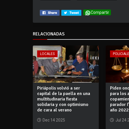
Compartir
RELACIONADAS
LOCALES
POLICIALE
Piriápolis volvió a ser
Piden on
capital de la paella en una
para los 
multitudinaria fiesta
copamien
solidaria y con optimismo
parador I
de cara al verano
año 2022
Dec 14 2025
Jul 24 