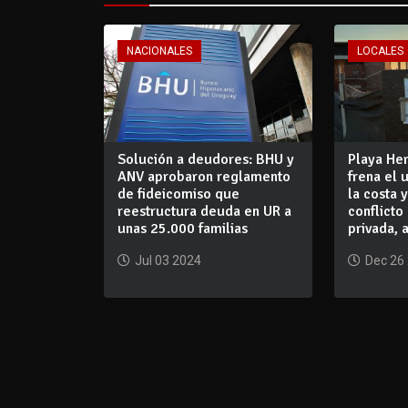
NACIONALES
LOCALES
Solución a deudores: BHU y
Playa Her
ANV aprobaron reglamento
frena el 
de fideicomiso que
la costa 
reestructura deuda en UR a
conflicto
unas 25.000 familias
privada, 
Jul 03 2024
Dec 26