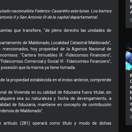
utado nacionalista Federico Casaretto este lunes. Los barrios
tonio II y San Antonio III de la capital departamental.
Cuentas que transfiere, "de pleno derecho las unidades de
Departamento de Maldonado, Localidad Catastral Maldonado",
os mencionados, hoy propiedad de la Agencia Nacional de
eicomisos: "Cartera Inmuebles IX -Fideicomiso Financiero",
"Fideicomiso Comercial y Social VI - Fideicomiso Financiero",
la posesión que la misma ya tiene tomada.
 de la propiedad establecida en el inciso anterior, comprende
l de Vivienda en su calidad de fiduciaria fuera titular, sin
I
ualquiera sea su naturaleza y fecha de devengamiento, a
lidad de fiduciaria, mantiene en concepto de contribución
tendencia de Maldonado".
e artículo (281) operará como título y modo de dichas