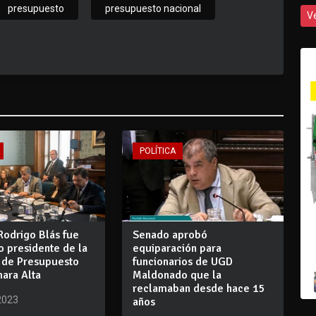
presupuesto
presupuesto nacional
V
POLÍTICA
Rodrigo Blás fue
Senado aprobó
o presidente de la
equiparación para
 de Presupuesto
funcionarios de UGD
ara Alta
Maldonado que la
reclamaban desde hace 15
2023
años