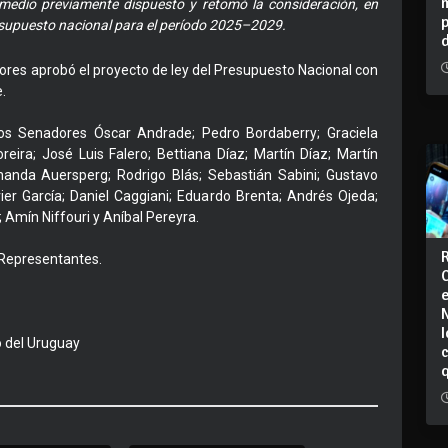
medio previamente dispuesto y retomó la consideración, en
presupuesto nacional para el período 2025–2029.
ores aprobó el proyecto de ley del Presupuesto Nacional con
.
los Senadores Óscar Andrade; Pedro Bordaberry; Graciela
reira; José Luis Falero; Bettiana Díaz; Martín Díaz; Martín
nanda Auersperg; Rodrigo Blás; Sebastián Sabini; Gustavo
ier García; Daniel Caggiani; Eduardo Brenta; Andrés Ojeda;
 Amín Niffouri y Aníbal Pereyra.
 Representantes.
I
o del Uruguay