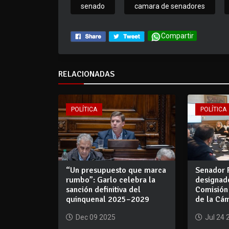
senado
camara de senadores
Compartir
RELACIONADAS
POLÍTICA
POLÍTICA
“Un presupuesto que marca
Senador 
rumbo”: Garlo celebra la
designad
sanción definitiva del
Comisión
quinquenal 2025–2029
de la Cám
Dec 09 2025
Jul 24 