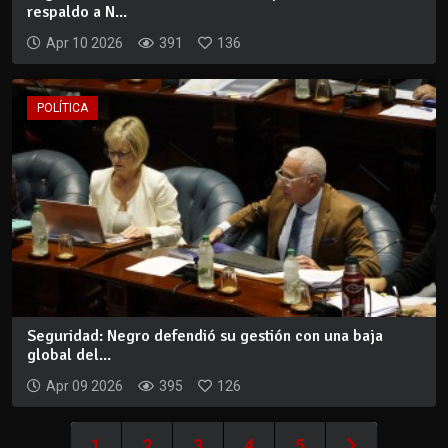
respaldo a N...
Apr 10 2026
391
136
POLÍTICA
Seguridad: Negro defendió su gestión con una baja
global del...
Apr 09 2026
395
126
1
2
3
4
5