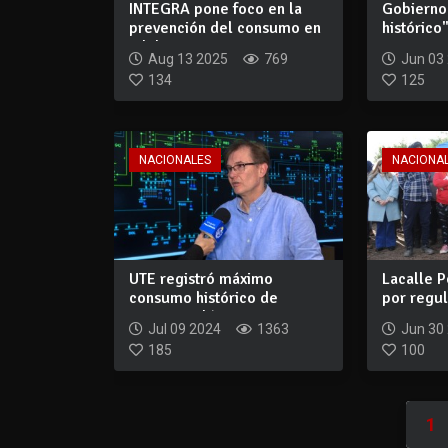
INTEGRA pone foco en la
Gobierno
prevención del consumo en
histórico
adolescent...
estrategia
Aug 13 2025
769
Jun 03
134
125
NACIONALES
NACIONA
UTE registró máximo
Lacalle P
consumo histórico de
por regul
potencia eléctrica...
servicios.
Jul 09 2024
1363
Jun 30
185
100
1