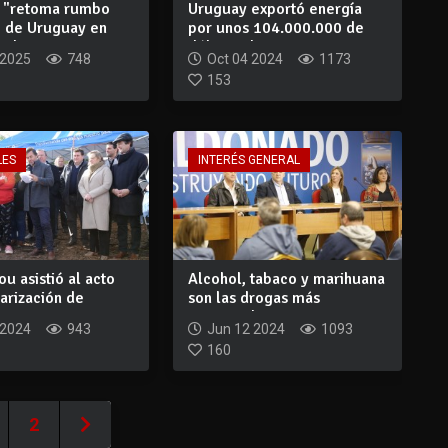
 "retoma rumbo
Uruguay exportó energía
" de Uruguay en
por unos 104.000.000 de
 d...
dólares dura...
 2025
748
Oct 04 2024
1173
153
LES
INTERÉS GENERAL
ou asistió al acto
Alcohol, tabaco y marihuana
arización de
son las drogas más
..
consumidas en...
 2024
943
Jun 12 2024
1093
160
2