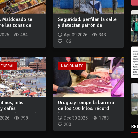
 Maldonado se
Seguridad: perfilan la calle
re las zonas de
y detectan patrón de
cimi...
egresos ca...
 2026
484
Apr 09 2026
343
166
GENERAL
NACIONALES
ntinos, más
Uruguay rompe la barrera
y cafés
de los 100 kilos: récord
os: así comenzó...
histórico...
 2026
798
Dec 30 2025
1783
200
RE