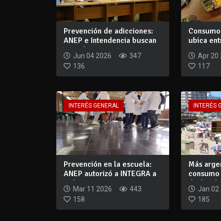
Prevención de adicciones:
Consumo:
ANEP e Intendencia buscan
ubica ent
que el t...
mayor cre
Jun 04 2026
347
Apr 20
136
117
INTERÉS GENERAL
INTERÉS 
Prevención en la escuela:
Más arge
ANEP autorizó a INTEGRA a
consumo 
trabajar...
desbordad
Mar 11 2026
443
Jan 02
158
185