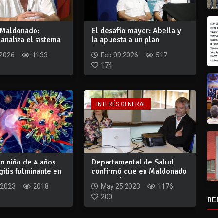
 Maldonado:
El desafío mayor: Abella y
analiza el sistema
la apuesta a un plan
 c...
departamenta...
 2026
1133
Feb 09 2026
517
174
INTERÉS GENERAL
un niño de 4 años
Departamental de Salud
itis fulminante en
confirmó que en Maldonado
se corrobor...
 2023
2018
May 25 2023
1176
200
RE