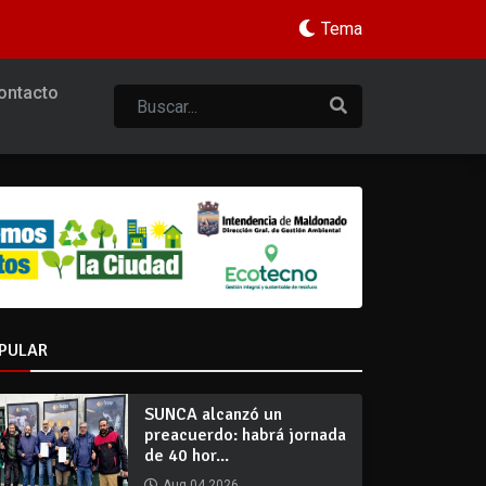
Tema
ontacto
PULAR
SUNCA alcanzó un
preacuerdo: habrá jornada
de 40 hor...
Aug 04 2026