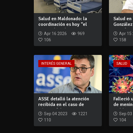
Salud en Maldonado: la
Salud en
coordinación es hoy “el
González 
mayor desvelo...
y confirma
Apr 16 2026
969
Apr 15
106
158
INTERÉS GENERAL
SALUD
ASSE detalló la atención
Falleció 
recibida en el caso de
de mening
púrpura fulm...
Maldo...
Sep 04 2023
1221
Sep 03
110
104