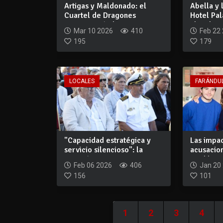
Artigas y Maldonado: el
Abella y 
Cuartel de Dragones
Hotel Pal
conmemoró el ini...
abandona
Mar 10 2026
410
Feb 22
195
179
LOCALES
FARÁNDU
"Capacidad estratégica y
Las impa
servicio silencioso": la
acusacio
Aviación N...
Beckham c
Feb 06 2026
406
Jan 20
156
101
1
2
3
4