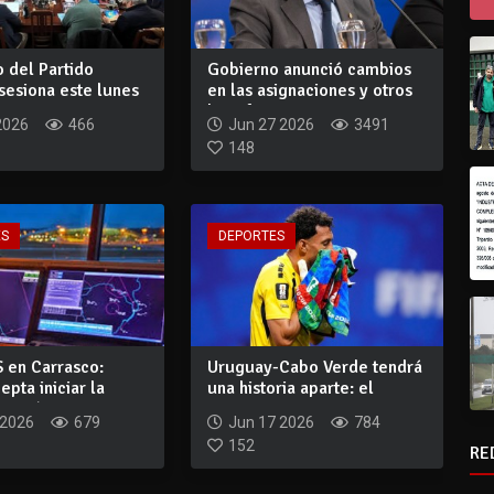
o del Partido
Gobierno anunció cambios
sesiona este lunes
en las asignaciones y otros
...
benefic...
2026
466
Jun 27 2026
3491
148
ES
DEPORTES
 en Carrasco:
Uruguay-Cabo Verde tendrá
pta iniciar la
una historia aparte: el
ació...
arquero qu...
 2026
679
Jun 17 2026
784
152
RE