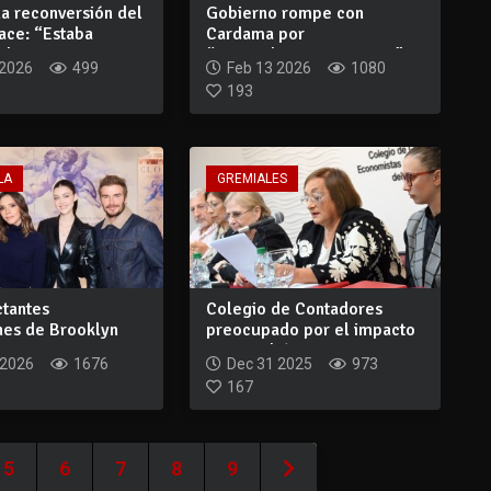
la reconversión del
Gobierno rompe con
ace: “Estaba
Cardama por
d...
“incumplimientos graves” y
 2026
499
Feb 13 2026
1080
va...
193
LA
GREMIALES
ctantes
Colegio de Contadores
nes de Brooklyn
preocupado por el impacto
ontra sus p...
que tendrá e...
 2026
1676
Dec 31 2025
973
167
5
6
7
8
9