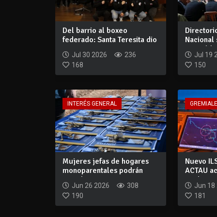
Del barrio al boxeo
Directori
federado: Santa Teresita dio
Nacional 
un paso tra...
en Maldon
Jul 30 2026
236
Jul 19 
168
150
INTERÉS GENERAL
GREMIAL
Mujeres jefas de hogares
Nuevo ILS
monoparentales podrán
ACTAU ace
acceder a un...
implement
Jun 26 2026
308
Jun 18
190
181