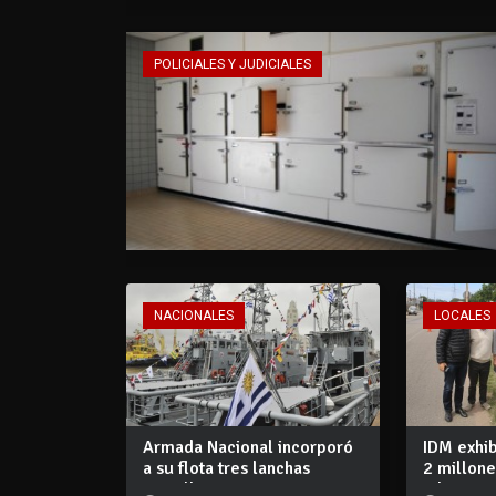
POLICIALES Y JUDICIALES
NACIONALES
LOCALES
Armada Nacional incorporó
IDM exhi
a su flota tres lanchas
2 millon
patrullera...
adquiri...