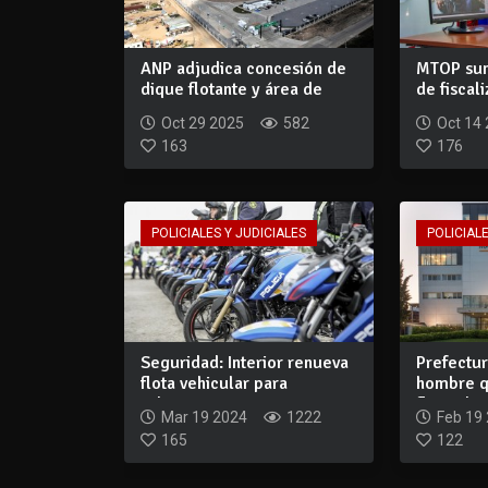
ANP adjudica concesión de
MTOP sum
dique flotante y área de
de fiscal
reparacio...
carret...
Oct 29 2025
582
Oct 14
163
176
POLICIALES Y JUDICIALES
POLICIALE
Seguridad: Interior renueva
Prefectur
flota vehicular para
hombre q
robustecer...
flotando e
Mar 19 2024
1222
Feb 19
165
122