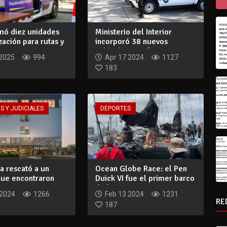
ó diez unidades
Ministerio del Interior
ización para rutas y
incorporó 38 nuevos
vehículos a su f...
 2025
994
Apr 17 2024
1127
183
S Y JUDICIALES
DEPORTES
a rescató a un
Ocean Globe Race: el Pen
ue encontraron
Duick VI fue el primer barco
n e...
de la...
 2024
1266
Feb 13 2024
1231
RE
187