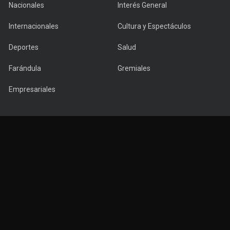
Nacionales
Interés General
Internacionales
Cultura y Espectáculos
Deportes
Salud
Farándula
Gremiales
Empresariales
Copyright © 2022 PuntaNews.com.uy - All Rights Reserved.