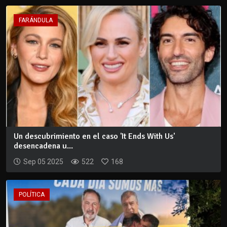
FARÁNDULA
Un descubrimiento en el caso 'It Ends With Us'
desencadena u...
Sep 05 2025
522
168
POLÍTICA