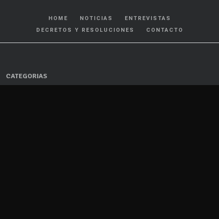
HOME
NOTICIAS
ENTREVISTAS
DECRETOS Y RESOLUCIONES
CONTACTO
CATEGORIAS
Policiales y Judiciales
Tránsito
Política
Locales
Nacionales
Interés General
Internacionales
Cultura y Espectáculos
Deportes
Salud
Farándula
Gremiales