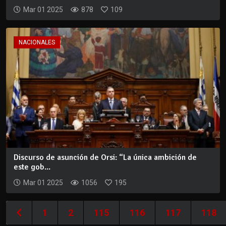
Mar 01 2025
878
109
NACIONALES
Discurso de asunción de Orsi: “La única ambición de
este gob...
Mar 01 2025
1056
195
1
2
115
116
117
118