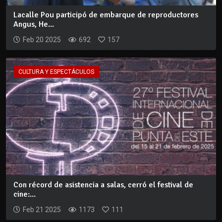
Lacalle Pou participó de embarque de reproductores
Angus, He...
Feb 20 2025
692
157
CULTURA Y ESPECTÁCULOS
Con récord de asistencia a salas, cerró el festival de
cine:...
Feb 21 2025
1173
111