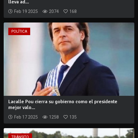
lleva ad...
Feb 19 2025
2074
168
POLÍTICA
Lacalle Pou cierra su gobierno como el presidente
mejor valo...
Feb 17 2025
1258
135
TRÁNSITO