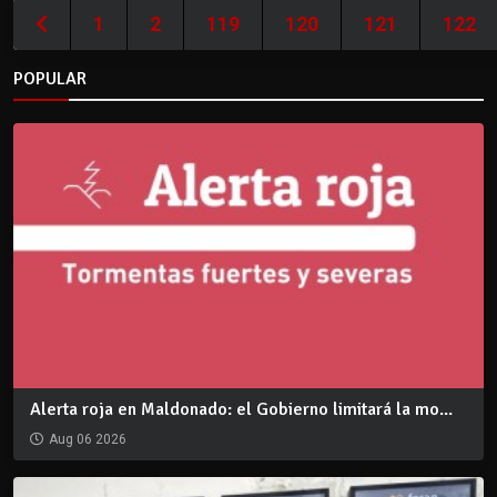
1
2
119
120
121
122
POPULAR
Alerta roja en Maldonado: el Gobierno limitará la mo...
Aug 06 2026