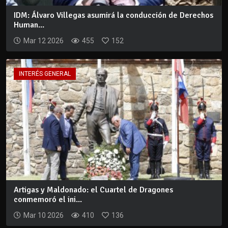
IDM: Álvaro Villegas asumirá la conducción de Derechos
Human...
Mar 12 2026
455
152
INTERÉS GENERAL
Artigas y Maldonado: el Cuartel de Dragones
conmemoró el ini...
Mar 10 2026
410
136