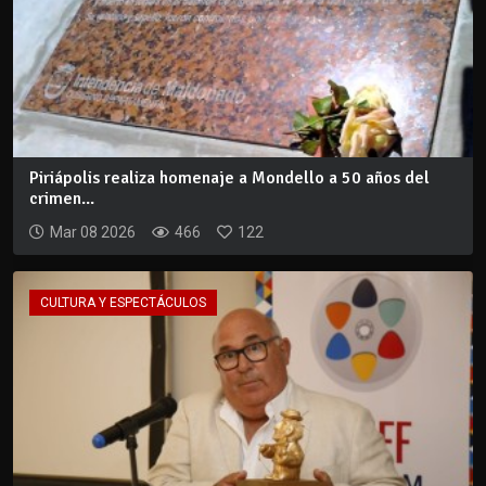
Piriápolis realiza homenaje a Mondello a 50 años del
crimen...
Mar 08 2026
466
122
CULTURA Y ESPECTÁCULOS