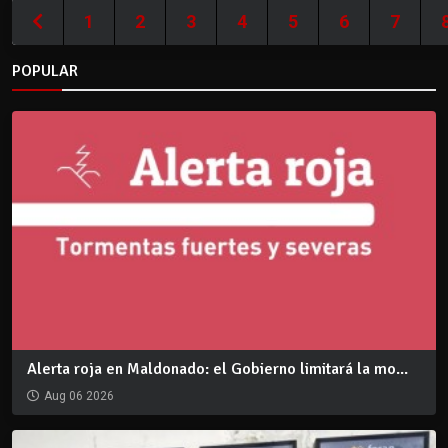
1
2
3
4
5
6
7
POPULAR
Alerta roja en Maldonado: el Gobierno limitará la mo...
Aug 06 2026