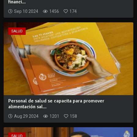
financi...
Sep 10 2024
1456
174
SALUD
Personal de salud se capacita para promover
alimentación sal...
Aug 29 2024
1201
158
SALUD