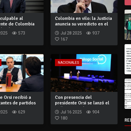
culpable al
Colombia en vilo: la Justicia
ente de Colombia
anuncia su veredicto en el
ibe d...
cas...
2025
573
Jul 28 2025
937
167
NACIONALES
e Orsi recibió a
Con presencia del
antes de partidos
presidente Orsi se lanzó el
Diálogo Social...
2025
629
Jul 16 2025
904
180
RE