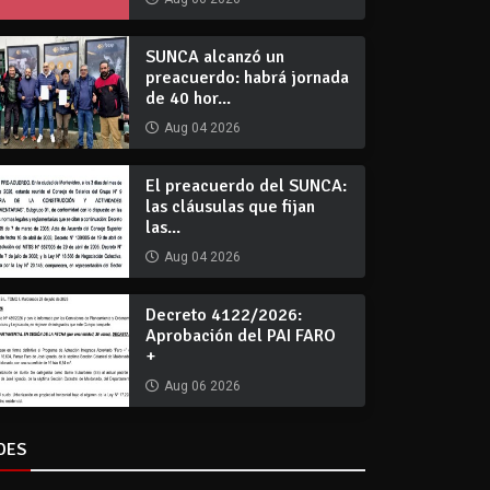
SUNCA alcanzó un
preacuerdo: habrá jornada
de 40 hor...
Aug 04 2026
El preacuerdo del SUNCA:
las cláusulas que fijan
las...
Aug 04 2026
Decreto 4122/2026:
Aprobación del PAI FARO
+
Aug 06 2026
DES