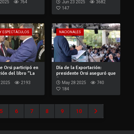
 2025
764
Jun 23 2025
3682
147
Y ESPECTÁCULOS
NACIONALES
e Orsi participó en
Día de la Exportación:
ión del libro “La
presidente Orsi aseguró que
“vamos a...
 2025
2193
May 28 2025
740
184
5
6
7
8
9
10