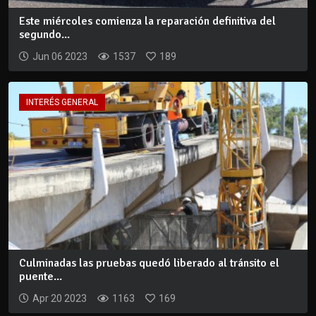
Este miércoles comienza la reparación definitiva del
segundo...
Jun 06 2023
1537
189
INTERÉS GENERAL
Culminadas las pruebas quedó liberado al tránsito el
puente...
Apr 20 2023
1163
169