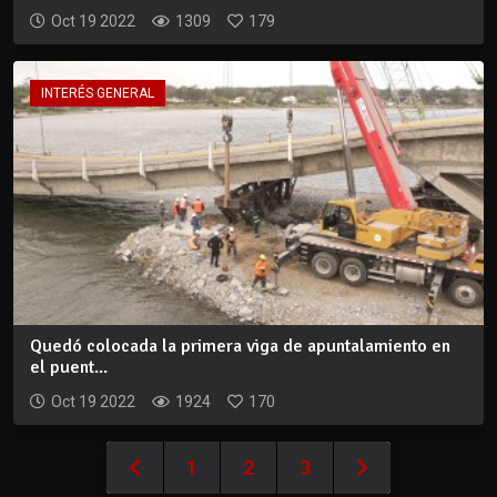
Oct 19 2022
1309
179
INTERÉS GENERAL
Quedó colocada la primera viga de apuntalamiento en
el puent...
Oct 19 2022
1924
170
1
2
3