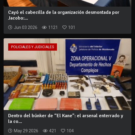
Cayó el cabecilla de la organización desmontada por
Jacobo:...
Jun 03 2026
1121
101
POLICIALES Y JUDICIALES
Dentro del búnker de “El Kane”: el arsenal enterrado y
la co...
May 29 2026
421
104