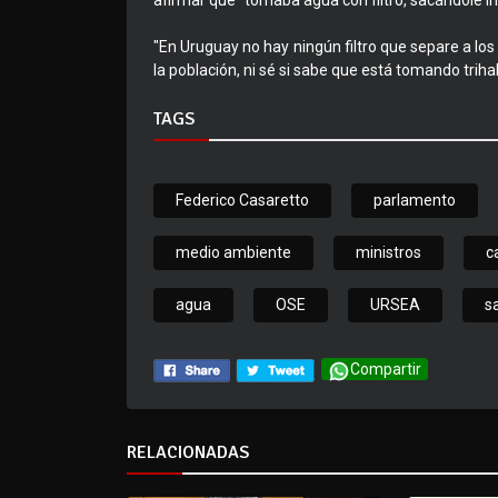
afirmar que "tomaba agua con filtro, sacándole i
"En Uruguay no hay ningún filtro que separe a los 
la población, ni sé si sabe que está tomando trih
TAGS
Federico Casaretto
parlamento
medio ambiente
ministros
c
agua
OSE
URSEA
s
Compartir
RELACIONADAS