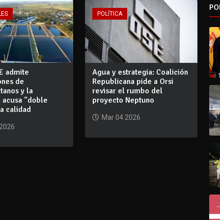
PO
LES
POLÍTICA
E admite
Agua y estrategia: Coalición
ones de
Republicana pide a Orsi
tanos y la
revisar el rumbo del
n acusa "doble
proyecto Neptuno
la calidad
Mar 04 2026
 2026