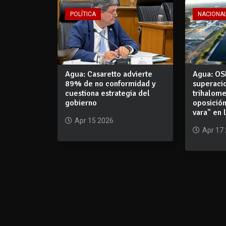
POLÍTICA
NACIONA
Agua: Casaretto advierte
Agua: OS
89% de no conformidad y
superaci
cuestiona estrategia del
trihalome
gobierno
oposició
vara" en 
Apr 15 2026
Apr 17