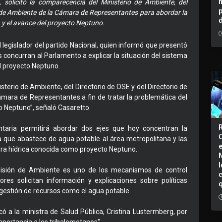
 solicitó la comparecencia del Ministerio de Ambiente, del
 de Ambiente de la Cámara de Representantes para abordar la
a y el avance del proyecto Neptuno.
 legislador del partido Nacional, quien informó que presentó
 concurran al Parlamento a explicar la situación del sistema
al proyecto Neptuno.
terio de Ambiente, del Directorio de OSE y del Directorio de
mara de Representantes a fin de tratar la problemática del
to Neptuno”, señaló Casaretto.
entaria permitirá abordar dos ejes que hoy concentran la
ca que abastece de agua potable al área metropolitana y las
ctura hídrica conocida como proyecto Neptuno.
I
isión de Ambiente es uno de los mecanismos de control
ores solicitan información y explicaciones sobre políticas
 gestión de recursos como el agua potable.
icó a la ministra de Salud Pública, Cristina Lustermberg, por