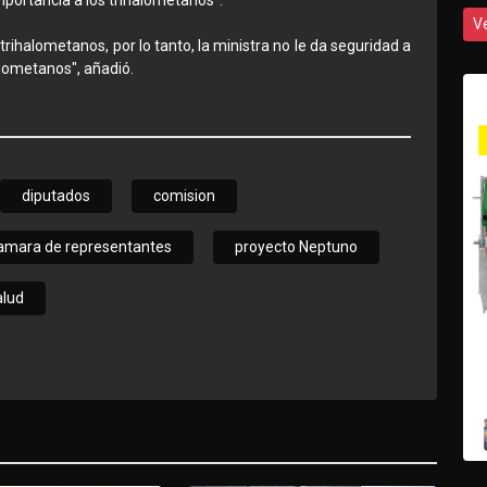
mportancia a los trihalometanos".
V
trihalometanos, por lo tanto, la ministra no le da seguridad a
alometanos", añadió.
diputados
comision
amara de representantes
proyecto Neptuno
alud