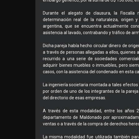
embargo genérico, por la suma de U$ 150.000, en 
Durante el alegato de clausura, la Fiscalía
determinación real de la naturaleza, origen 
argentina, que se encuentra actualmente cond
asistencia al lavado, contrabando y tráfico de ar
Dicha pareja había hecho circular dinero de orige
a través de personas allegadas a ellos, quienes a
recurrido a una serie de sociedades comercial
adquirir bienes muebles o inmuebles, pero siemp
casos, con la asistencia del condenado en esta c
La ingeniería societaria montada a tales efect
por orden de uno de los integrantes de la pareja
del directorio de esas empresas.
A través de esta modalidad, entre los años 2
departamento de Maldonado por aproximadamen
ventas o a través de la compra de derechos hered
La misma modalidad fue utilizada también para