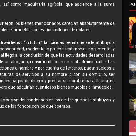
PO
s, así como maquinaria agrícola, que asciende a la suma
uirieron los bienes mencionados carecían absolutamente de
ebles e inmuebles por varios millones de dólares.
trovirtiendo “in totum” la tipicidad penal que se le atribuyó a
esponsabilidad, mediante la prueba testimonial, documental y
bunal llegó a la conclusión de que las actividades desarrolladas
e un abogado, convirtiéndolo en un real administrador. Las
cciones a nombre y por cuenta de terceros, pagar sueldos a
cturas de servicios a su nombre o con su domicilio, ser
randes pagos de dinero y prestar su nombre para figurar en
ero que adquirían cuantiosos bienes muebles e inmuebles.
cipación del condenado en los delitos que se le atribuyen, y
tud de los fondos con los que operaba.