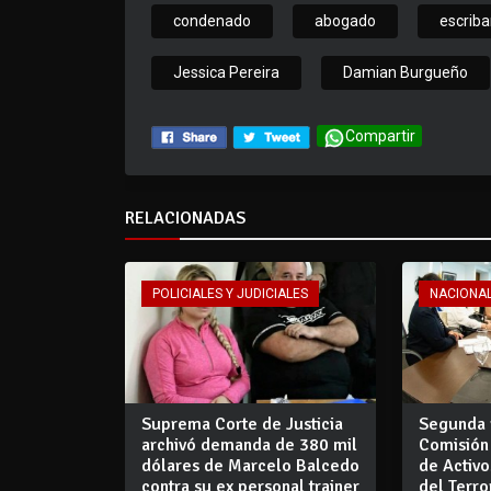
condenado
abogado
escriba
Jessica Pereira
Damian Burgueño
Compartir
RELACIONADAS
POLICIALES Y JUDICIALES
NACIONA
Suprema Corte de Justicia
Segunda 
archivó demanda de 380 mil
Comisión
dólares de Marcelo Balcedo
de Activo
contra su ex personal trainer
del Terr