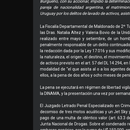
Burgueño, con su accionar, impidió la determinaci
pareja de nacionalidad argentina, el matrimio
Uruguay por los delitos de lavado de activos, asis
La Fiscalía Departamental de Maldonado de 2º Turn
las Dras. Natalia Altez y Valeria Bovio de la Unid
realizado entre mayo y setiembre, de un homb
penalmente responsable de un delito continuado d
la redacción dada por la Ley 17.016 y sus modific
la naturaleza, el origen, el destino, el movimient
de activos previsto en el art. 57 del DL 14.294, en
modalidad de “el que asista al o a los agentes de 
ellos, a la pena de dos años y ocho meses de peni
La pena se ejecutará en régimen de libertad vigila
la DINAMA, y la presentación una vez por semana en
El Juzgado Letrado Penal Especializado en Crim
decomiso de tres motos acuáticas y un Jet Sky y 
pago de una multa de idéntico valor (art. 63.3 d
Junta Nacional de Drogas. Sobre el condenado re