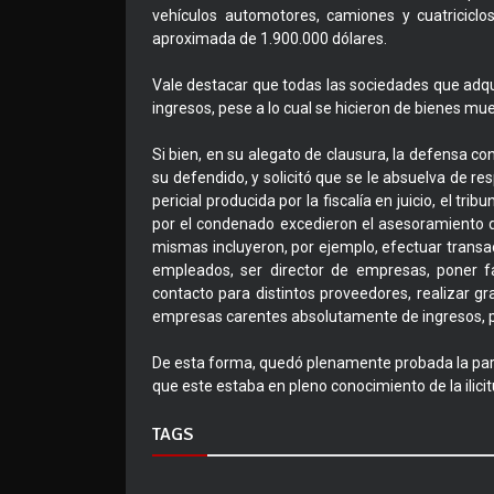
vehículos automotores, camiones y cuatriciclo
aproximada de 1.900.000 dólares.
Vale destacar que todas las sociedades que adq
ingresos, pese a lo cual se hicieron de bienes mu
Si bien, en su alegato de clausura, la defensa con
su defendido, y solicitó que se le absuelva de r
pericial producida por la fiscalía en juicio, el tri
por el condenado excedieron el asesoramiento d
mismas incluyeron, por ejemplo, efectuar transa
empleados, ser director de empresas, poner fa
contacto para distintos proveedores, realizar g
empresas carentes absolutamente de ingresos, p
De esta forma, quedó plenamente probada la parti
que este estaba en pleno conocimiento de la ilici
TAGS