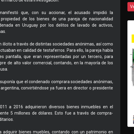
el marco de esta investigación.
V
 manifestó que, con su accionar, el acusado impidió la
y propiedad de los bienes de una pareja de nacionalidad
enada en Uruguay por los delitos de lavado de activos,
mas.
n ilícito a través de distintas sociedades anónimas, así como
ctuaban en calidad de testaferros. Para ello, la pareja había
es pantalla, que eran representadas por un tercero, para
re de alto valor comercial, contando, en la mayoría de los
ausa.
os suponía que el condenado comprara sociedades anónimas,
 argentina, convirtiéndose ya fuera en director o presidente
011 a 2016 adquirieron diversos bienes inmuebles en el
te 5 millones de dólares. Esto fue a través de compra-
itarios.
 adquirir bienes muebles, contando con un patrimonio en