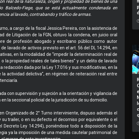
ón real de la naturaleza, origen y propiedad de bienes de una
nio Balcedo-Fiege, que se está actualmente condenada en
tencia al lavado, contrabando y tráfico de armas.
o, a cargo de la fiscal Jessica Pereira, con la asistencia de
ad de Litigación de la FGN, obtuvo la condena, en juicio oral
re de profesión abogado y escribano público como autor
e lavado de activos previsto en el art. 56 del DL 14.294, en
ativas, en la modalidad de “impedir la determinación real de
o o la propiedad reales de tales bienes” y un delito de lavado
 la redacción dada por la Ley 17.016 y sus modificativas, en la
la actividad delictiva”, en régimen de reiteración real entre
tenciaría.
da con supervisión y sujeción a la orientación y vigilancia de
 la seccional policial de la jurisdicción de su domicilio.
I
en Organizado de 2° Turno interviniente, dispuso además el
su trailer, o en su defecto el decomiso por equivalente o el
el Decreto Ley 14.294), poniéndose todo a disposición de la
gia ya la imposición de una medida cautelar patrimonial de