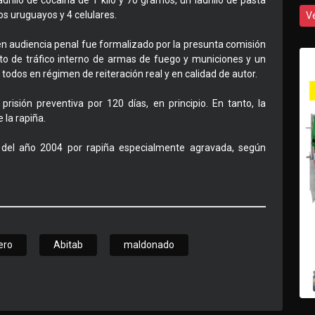
illo de cocaína de 1 kilo y 70 gramos, un ladrillo de pasta
s uruguayos y 4 celulares.
V
n audiencia penal fue formalizado por la presunta comisión
ito de tráfico interno de armas de fuego y municiones y un
 todos en régimen de reiteración real y en calidad de autor.
isión preventiva por 120 días, en principio. En tanto, la
 la rapiña.
 del año 2004 por rapiña especialmente agravada, según
ero
Abitab
maldonado