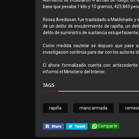
Asimismo se incautaron 4 armas de fuego, un ladr
base que pesaba 1 kilo y 10 gramos, 423.843 peso
Rossa Avedissan fue trasladado a Maldonado y e
de un delito de encubrimiento de rapiña, un del
delito de suministro de sustancia estupefaciente,
Como medida cautelar se dispuso que pase a pr
investigación continúa para dar con los autores de
El ahora formalizado cuenta con antecedente
informó el Ministerio del Interior.
TAGS
rapiña
mano armada
remes
Compartir