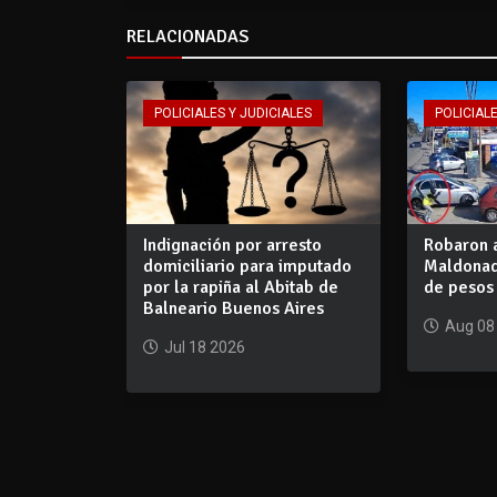
RELACIONADAS
POLICIALES Y JUDICIALES
POLICIALE
Indignación por arresto
Robaron 
domiciliario para imputado
Maldonad
por la rapiña al Abitab de
de pesos 
Balneario Buenos Aires
Aug 08
Jul 18 2026