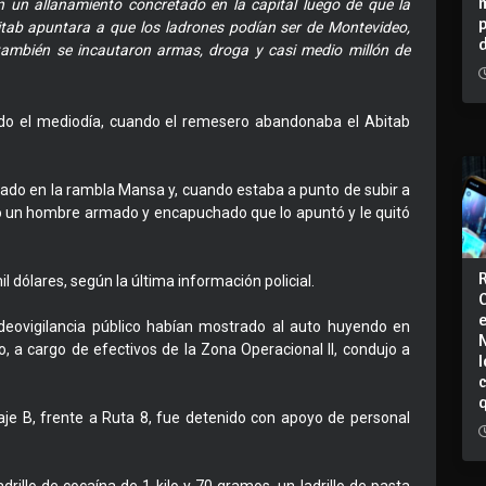
 un allanamiento concretado en la capital luego de que la
itab apuntara a que los ladrones podían ser de Montevideo,
ambién se incautaron armas, droga y casi medio millón de
ado el mediodía, cuando el remesero abandonaba el Abitab
icado en la rambla Mansa y, cuando estaba a punto de subir a
ió un hombre armado y encapuchado que lo apuntó y le quitó
l dólares, según la última información policial.
ideovigilancia público habían mostrado al auto huyendo en
o, a cargo de efectivos de la Zona Operacional II, condujo a
I
je B, frente a Ruta 8, fue detenido con apoyo de personal