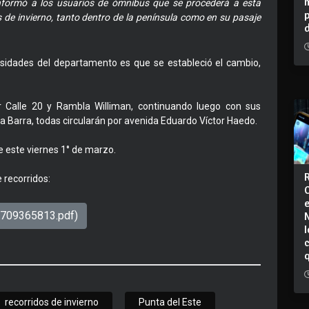
informó a los usuarios de ómnibus que se procederá a esta
s de invierno, tanto dentro de la península como en su pasaje
cesidades del departamento es que se estableció el cambio,
r Calle 20 y Rambla Williman, continuando luego con sus
a Barra, todas circularán por avenida Eduardo Víctor Haedo.
e este viernes 1° de marzo.
 recorridos:
1709365813.pdf)
I
recorridos de invierno
Punta del Este