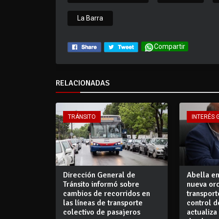
La Barra
Compartir
RELACIONADAS
TRÁNSITO
INTERÉS 
Dirección General de
Abella en
Tránsito informó sobre
nueva or
cambios de recorridos en
transport
las líneas de transporte
control d
colectivo de pasajeros
actualiza