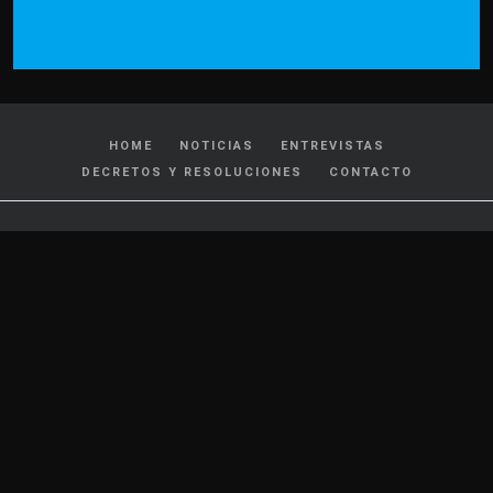
HOME
NOTICIAS
ENTREVISTAS
DECRETOS Y RESOLUCIONES
CONTACTO
CATEGORIAS
Policiales y Judiciales
Tránsito
Política
Locales
Nacionales
Interés General
Internacionales
Cultura y Espectáculos