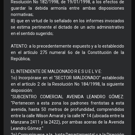
Resolución No 182/1998, de 19/01/1998, a los efectos de
guardar la debida armonía entre ambas disposiciones
normativas;
III) que en virtud de lo señalado en los informes invocados
se estima pertinente el dictado de un acto administrativo
en el sentido sugerido;
ATENTO: a lo precedentemente expuesto y a lo establecido
en el artículo 275 numeral 6o de la Constitución de la
República;
EL INTENDENTE DE MALDONADO R E S U E L V E:
1o) Incorpórase en el “SECTOR MALDONADO” establecido
en el artículo 2 de la Resolución No 184/1998, la siguiente
disposición:
"SUBCENTRO COMERCIAL AVENIDA LEANDRO GÓMEZ:
"Pertenecen a esta zona los padrones frentistas a esta
avenida, hasta 50 metros de profundidad, comprendidos
entre la calle Wilson Amaral y la calle N° 14 (ubicada entre la
Manzana 2411 y la 2422), por ambas aceras de la Avenida
Leandro Gómez."
2o) Comuníquese a la Junta Departamental y a la Dirección