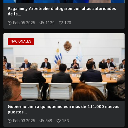
Paganini y Arbeleche dialogaron con altas autoridades
de la...
Feb 05 2025
1129
170
NACIONALES
Gobierno cierra quinquenio con más de 111.000 nuevos
puestos...
Feb 03 2025
849
153