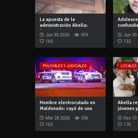
La apuesta de la
Adolesce
administración Abella:
confundie
facilitar el acceso...
terminó m
Jun 30 2026
359
Jun 30
160
132
POLICIALES Y JUDICIALES
LOCALES
Hombre electrocutado en
Abella re
Maldonado: cayó de una
jóvenes 
columna de 8...
con las...
Mar 28 2026
506
Dec 10
165
176