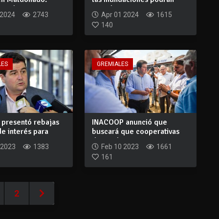
on dos...
acceder a...
 2024
2743
Apr 01 2024
1615
140
LES
GREMIALES
presentó rebajas
INACOOP anunció que
de interés para
buscará que cooperativas
...
de productores...
 2023
1383
Feb 10 2023
1661
161
2