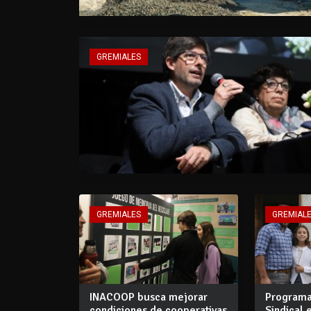
GREMIALES
GREMIALES
GREMIAL
INACOOP busca mejorar
Programa
condiciones de cooperativas
Sindical