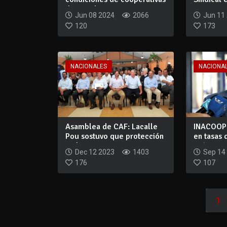
de recicla...
inaugurar
Jun 08 2024
2066
Jun 11
120
173
NACIONALES
NACIONA
Asamblea de CAF: Lacalle
INACOOP 
Pou sostuvo que protección
en tasas 
ambienta...
préstamos
Dec 12 2023
1403
Sep 14
176
107
1