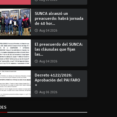
SUNCA alcanzó un
preacuerdo: habrá jornada
de 40 hor...
Aug 04 2026
El preacuerdo del SUNCA:
las cláusulas que fijan
las...
Aug 04 2026
Decreto 4122/2026:
Aprobación del PAI FARO
+
Aug 06 2026
DES