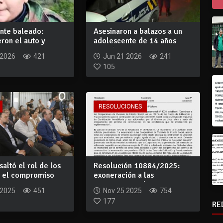
nte baleado:
Asesinaron a balazos a un
ron el auto y
adolescente de 14 años
uerto p...
cuando pers...
 2026
421
Jun 21 2026
241
105
RESOLUCIONES
saltó el rol de los
Resolución 10884/2025:
y el compromiso
exoneración a las
Cooperativas de Viv...
 2025
451
Nov 25 2025
754
177
RE