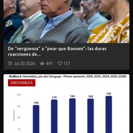
De "vergüenza" a "peor que Bonomi": las duras
reacciones de...
Jul 20 2026
491
151
NACIONALES