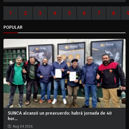
1
2
3
4
5
6
7
8
POPULAR
SUNCA alcanzó un preacuerdo: habrá jornada de 40
hor...
Aug 04 2026